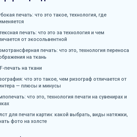
убокая печать: что это такое, технология, где
именяется
тексная печать: что это за технология и чем
личается от экосольвентной
рмотрансферная печать: что это, технология переноса
ображения на ткань
F-печать на ткани
зография: что это такое, чем ризограф отличается от
интера — плюсы и минусы
мпопечать: что это, технология печати на сувенирах и
чках
лст для печати картин: какой выбрать, виды натяжки,
чать фото на холсте