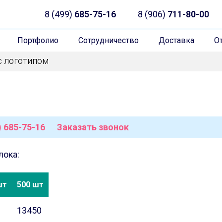
8 (499)
685-75-16
8 (906)
711-80-00
Портфолио
Сотрудничество
Доставка
О
с логотипом
) 685-75-16
Заказать звонок
лока:
шт
500 шт
13450